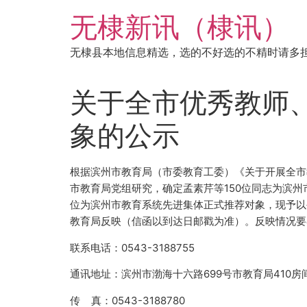
跳
无棣新讯（棣讯）
到
内
无棣县本地信息精选，选的不好选的不精时请多
容
关于全市优秀教师
象的公示
根据滨州市教育局（市委教育工委）《关于开展全市
市教育局党组研究，确定孟素芹等150位同志为滨
位为滨州市教育系统先进集体正式推荐对象，现予以
教育局反映（信函以到达日邮戳为准）。
反映情况要
联系电话：
0543-3188755
通讯地址：
滨州市渤海十六路699号市教育局410
传 真：
0543-3188780