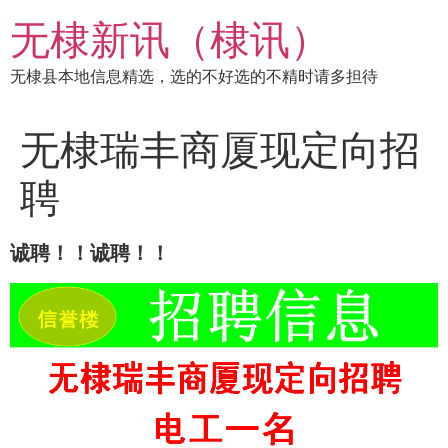
跳
无棣新讯（棣讯）
到
内
无棣县本地信息精选，选的不好选的不精时请多担待
容
无棣瑞丰商厦现定向招
聘
诚聘！！诚聘！！