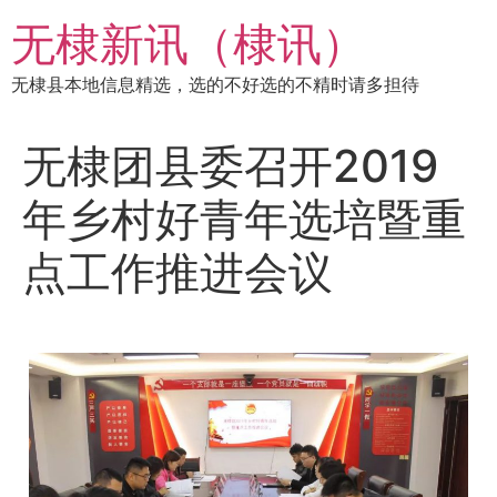
跳
无棣新讯（棣讯）
到
内
无棣县本地信息精选，选的不好选的不精时请多担待
容
无棣团县委召开2019
年乡村好青年选培暨重
点工作推进会议