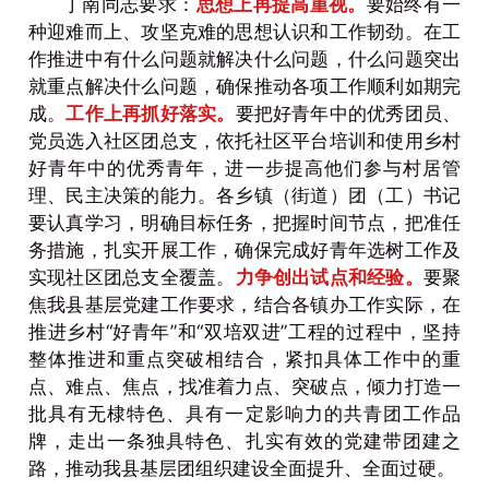
丁南同志要求：
思想上再提高重视。
要始终有一
种迎难而上、攻坚克难的思想认识和工作韧劲。在工
作推进中有什么问题就解决什么问题，什么问题突出
就重点解决什么问题，确保推动各项工作顺利如期完
成。
工作上再抓好落实。
要把好青年中的优秀团员、
党员选入社区团总支，依托社区平台培训和使用乡村
好青年中的优秀青年，进一步提高他们参与村居管
理、民主决策的能力。各乡镇（街道）团（工）书记
要认真学习，明确目标任务，把握时间节点，把准任
务措施，扎实开展工作，确保完成好青年选树工作及
实现社区团总支全覆盖。
力争创出试点和经验。
要聚
焦我县基层党建工作要求，结合各镇办工作实际，在
推进乡村“好青年”和“双培双进”工程的过程中，坚持
整体推进和重点突破相结合，紧扣具体工作中的重
点、难点、焦点，找准着力点、突破点，倾力打造一
批具有无棣特色、具有一定影响力的共青团工作品
牌，走出一条独具特色、扎实有效的党建带团建之
路，推动我县基层团组织建设全面提升、全面过硬。