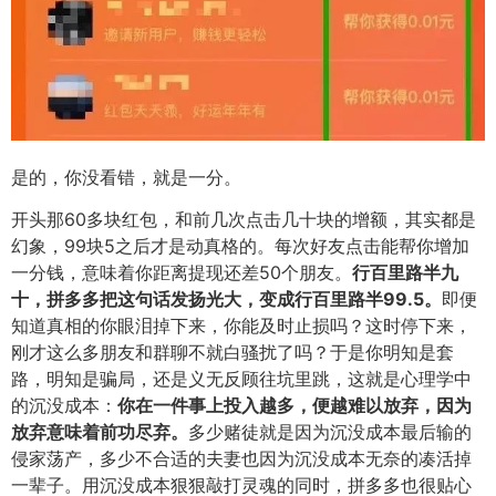
是的，你没看错，就是一分。
开头那60多块红包，和前几次点击几十块的增额，其实都是
幻象，99块5之后才是动真格的。
每次好友点击能帮你增加
一分钱，意味着你距离提现还差50个朋友。
行百里路半九
十，拼多多把这句话发扬光大，变成行百里路半99.5。
即便
知道真相的你眼泪掉下来，你能及时止损吗？这时停下来，
刚才这么多朋友和群聊不就白骚扰了吗？
于是你明知是套
路，明知是骗局，还是义无反顾往坑里跳，这就是心理学中
的沉没成本：
你在一件事上投入越多，便越难以放弃，因为
放弃意味着前功尽弃。
多少赌徒就是因为沉没成本最后输的
侵家荡产，多少不合适的夫妻也因为沉没成本无奈的凑活掉
一辈子。
用沉没成本狠狠敲打灵魂的同时，拼多多也很贴心