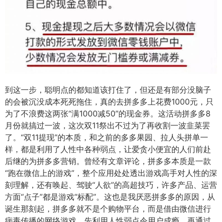
到这一步，聪明点的都知道该打住了，但还是有部分没脑子
的会被沉没成本死死拖住，真的去拼多多上花费1000元，只
为了不浪费这两张“满1000减50”的现金券。
这活动拼多多8
月份就搞过一波，这次双11祭出不过为了再收割一波韭菜罢
了。
“双11提现”的本质，和之前的多多果园、拉人头拼单一
样，都是利用了人性中各种弱点，让爱贪小便宜的人们前赴
后继的为拼多多营销。
曾经有文章评论，拼多多本质是一款
“跑在微信上的游戏”，整个应用处处透出游戏高手对人性的深
刻理解，还有唤起、驾驶“人欲”的高超技巧，许多产品、运营
方面“点子”都是游戏“标配”。
这也是我厌恶拼多多的原因，从
诞生那刻起，拼多多就不是个购物平台，而是借由微信进行
病毒传播的网络游戏，先利用人性弱点令用户成瘾，再通过