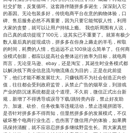
社交扩散，反复循环。
这套路伴随拼多多诞生，深深刻入它
的基因。无论包装多好，传统电商平台在意的购物体验，口
碑、售后服务必然不再重要，因为只要它能驾驭人性，利用
大家的贪婪，就可以让用户持续上瘾。
我也听周围有人说，
自己真的成功提现了100元，这其实已不重要了。就算有极少
数人最后真的提现成功，拼多多在你身上薅走的羊毛，榨取
的时间，耗费的人情，也远远不止100块这么简单了。
任何商
业模式创新，都应以提高社会整体运行效率为目标，就电商
而言，无论亚马逊、ebay，还是淘宝，其诞生时业务模式都
以解决线下商业信息流与物流痛点为目的，正是在此前提
下，他们才能不断发展壮大。
只
赚钱而
不为社会创造正向价
值，往往都会受到政府监管，从禁止广告的烟草业，到游戏
产业的防沉迷系统都是这个道理。
不久前，微信正式出台新
规，新增了不得诱导或误导下载/跳转类内容，禁止好友助
力、加速、砍价、任务收集等违规活动，禁止违规拼团等。
是否针对拼多多不得而知，但显然拼多多的发展模式，不仅
破坏整个电商行业生态，也伤害了微信用户的体验，如果腾
讯保持清醒，就不应容忍拼多多继续野蛮生长。
而大家真想