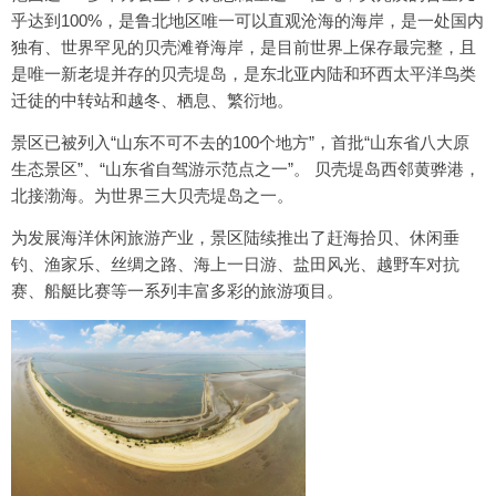
100%
乎达到
，是鲁北地区唯一可以直观沧海的海岸，是一处国内
独有、世界罕见的贝壳滩脊海岸，是目前世界上保存最完整，且
是唯一新老堤并存的贝壳堤岛，是东北亚内陆和环西太平洋鸟类
迁徒的中转站和越冬、栖息、繁衍地。
“
100
”
“
景区已被列入
山东不可不去的
个地方
，
首批
山东省八大原
”
“
”
生态景区
、
山东省自驾游示范点之一
。
贝壳堤岛西邻黄骅港，
北接渤海。为世界三大贝壳堤岛之一。
为发展海洋休闲旅游产业，景区陆续推出了赶海拾贝、休闲垂
钓、渔家乐、丝绸之路、海上一日游、盐田风光、越野车对抗
赛、船艇比赛等一系列丰富多彩的旅游项目。