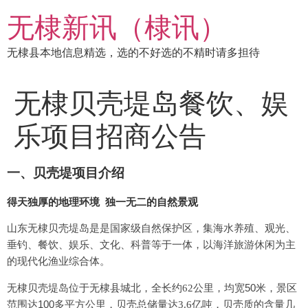
跳
无棣新讯（棣讯）
到
内
无棣县本地信息精选，选的不好选的不精时请多担待
容
无棣贝壳堤岛餐饮、娱
乐项目招商公告
一、贝壳堤项目介绍
得天独厚的地理环境
独一无二的自然景观
山东无棣贝壳堤岛是是国家级自然保护区，集海水养殖、观光、
垂钓、餐饮、娱乐、文化、科普等于一体，以海洋旅游休闲为主
的现代化渔业综合体。
50
无棣贝壳堤岛位于无棣县城北，全长约
62
公里，均宽
米，
景区
100
范围达
多平方公里，
贝壳总储量达
3.6
亿吨，贝壳质的含量几