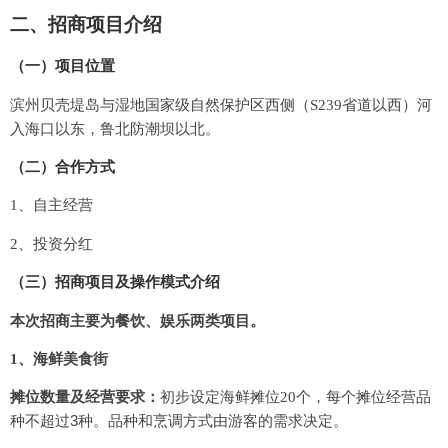
二、招商项目介绍
（一）项目位置
滨州贝壳堤岛与湿地国家级自然保护区西侧（
S239
省道以西）河
入海口以东，鲁北防潮坝以北。
（二）合作方式
1
、自主经营
2
、投资分红
（三）招商项目及操作模式介绍
本次招商主要为
餐饮、娱乐两类项目。
1
、海鲜美食街
摊位数量及经营要求：
初步设定海鲜摊位
20
个，每个摊位经营品
3
种不超过
种。品种和烹调方式由游客的需求决定。