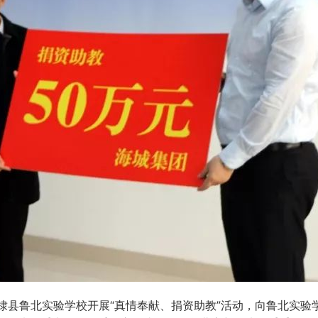
“
”
棣县鲁北实验学校开展
真情奉献、捐资助教
活动，向鲁北实验