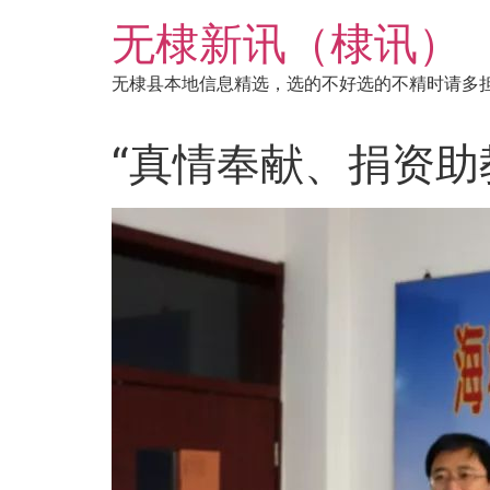
跳
无棣新讯（棣讯）
到
内
无棣县本地信息精选，选的不好选的不精时请多
容
“真情奉献、捐资助