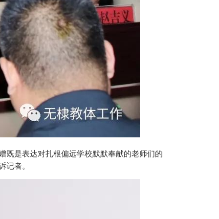
赠既是表达对扎根偏远学校默默奉献的老师们的
诉记者。