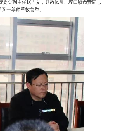
管委会副主任赵吉义，县教体局、埕口镇负责同志
界又一尊师重教善举。