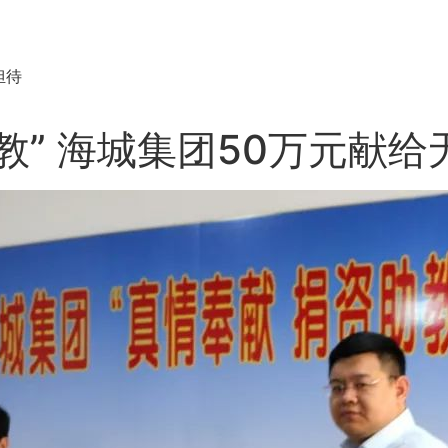
担待
教” 海城集团50万元献