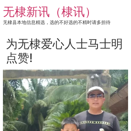
跳
无棣新讯（棣讯）
到
内
无棣县本地信息精选，选的不好选的不精时请多担待
容
为无棣爱心人士马士明
点赞!