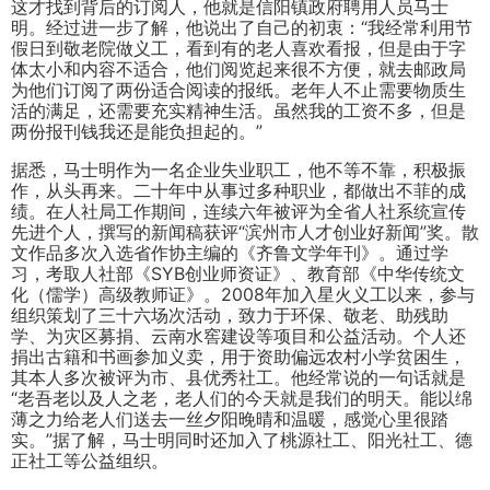
这才找到背后的订阅人，他就是信阳镇政府聘用人员马士
明。经过进一步了解，他说出了自己的初衷：“我经常利用节
假日到敬老院做义工，看到有的老人喜欢看报，但是由于字
体太小和内容不适合，他们阅览起来很不方便，就去邮政局
为他们订阅了两份适合阅读的报纸。老年人不止需要物质生
活的满足，还需要充实精神生活。虽然我的工资不多，但是
两份报刊钱我还是能负担起的。”
据悉，马士明作为一名企业失业职工，他不等不靠，积极振
作，从头再来。二十年中从事过多种职业，都做出不菲的成
绩。在人社局工作期间，连续六年被评为全省人社系统宣传
先进个人，撰写的新闻稿获评“滨州市人才创业好新闻”奖。散
文作品多次入选省作协主编的《齐鲁文学年刊》。通过学
习，考取人社部《SYB创业师资证》、教育部《中华传统文
化（儒学）高级教师证》。2008年加入星火义工以来，参与
组织策划了三十六场次活动，致力于环保、敬老、助残助
学、为灾区募捐、云南水窖建设等项目和公益活动。个人还
捐出古籍和书画参加义卖，用于资助偏远农村小学贫困生，
其本人多次被评为市、县优秀社工。他经常说的一句话就是
“老吾老以及人之老，老人们的今天就是我们的明天。能以绵
薄之力给老人们送去一丝夕阳晚晴和温暖，感觉心里很踏
实。”据了解，马士明同时还加入了桃源社工、阳光社工、德
正社工等公益组织。