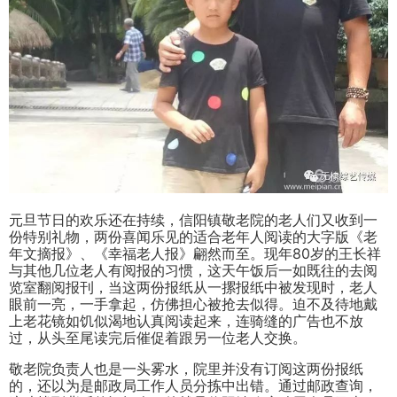
元旦节日的欢乐还在持续，信阳镇敬老院的老人们又收到一
份特别礼物，两份喜闻乐见的适合老年人阅读的大字版《老
年文摘报》、《幸福老人报》翩然而至。现年80岁的王长祥
与其他几位老人有阅报的习惯，这天午饭后一如既往的去阅
览室翻阅报刊，当这两份报纸从一摞报纸中被发现时，老人
眼前一亮，一手拿起，仿佛担心被抢去似得。迫不及待地戴
上老花镜如饥似渴地认真阅读起来，连骑缝的广告也不放
过，从头至尾读完后催促着跟另一位老人交换。
敬老院负责人也是一头雾水，院里并没有订阅这两份报纸
的，还以为是邮政局工作人员分拣中出错。通过邮政查询，