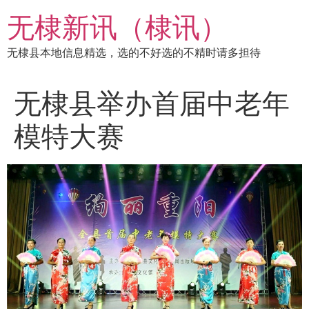
跳
无棣新讯（棣讯）
到
内
无棣县本地信息精选，选的不好选的不精时请多担待
容
无棣县举办首届中老年
模特大赛