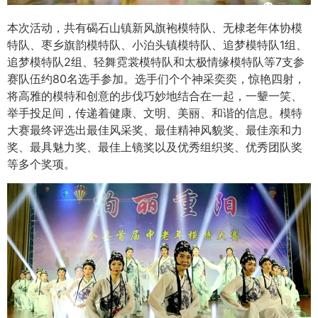
本次活动，共有碣石山镇新风旗袍模特队、无棣老年体协模
特队、枣乡旗韵模特队、小泊头镇模特队、追梦模特队1组、
追梦模特队2组、轻舞霓裳模特队和太极情缘模特队等7支参
赛队伍约80名选手参加。选手们个个神采奕奕，惊艳四射，
将高雅的模特和创意的步伐巧妙地结合在一起，一颦一笑、
举手投足间，传递着健康、文明、美丽、和谐的信息。模特
大赛最终评选出最佳风采奖、最佳精神风貌奖、最佳亲和力
奖、最具魅力奖、最佳上镜奖以及优秀组织奖、优秀团队奖
等多个奖项。