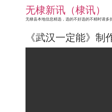
跳
无棣新讯（棣讯）
到
内
无棣县本地信息精选，选的不好选的不精时请多
容
《武汉一定能》制