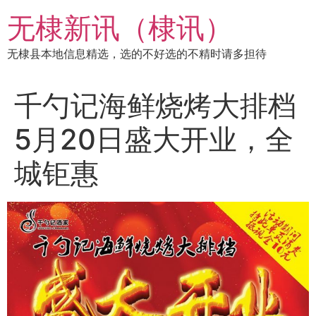
跳
无棣新讯（棣讯）
到
内
无棣县本地信息精选，选的不好选的不精时请多担待
容
千勺记海鲜烧烤大排档
5月20日盛大开业，全
城钜惠