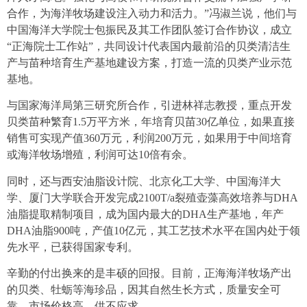
合作，为海洋牧场建设注入动力和活力。”冯淑兰说，他们与
中国海洋大学院士包振民及其工作团队签订合作协议，成立
“正海院士工作站”，共同设计代表国内最前沿的贝类清洁生
产与苗种培育生产基地建设方案，打造一流的贝类产业示范
基地。
与国家海洋局第三研究所合作，引进林祥志教授，重点开发
贝类苗种繁育1.5万平方米，年培育贝苗30亿单位，如果直接
销售可实现产值360万元，利润200万元，如果用于中间培育
或海洋牧场增殖，利润可达10倍有余。
同时，还与西安油脂设计院、北京化工大学、中国海洋大
学、厦门大学联合开发完成2100T/a裂殖壶藻高效培养与DHA
油脂提取精制项目，成为国内最大的DHA生产基地，年产
DHA油脂900吨，产值10亿元，其工艺技术水平在国内处于领
先水平，已获得国家专利。
辛勤的付出换来的是丰硕的回报。目前，正海海洋牧场产出
的贝类、牡蛎等海珍品，因其自然生长方式，质量安全可
靠，市场价格高，供不应求。