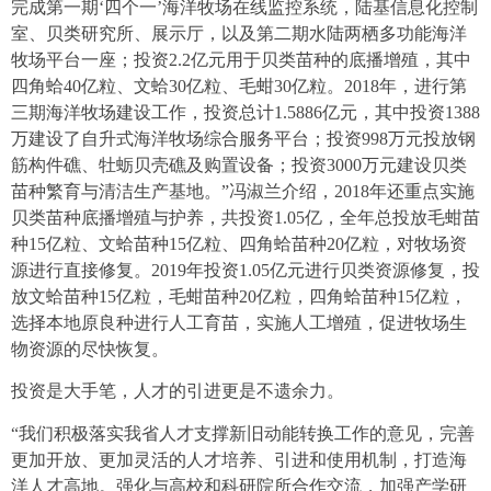
完成第一期‘四个一’海洋牧场在线监控系统，陆基信息化控制
室、贝类研究所、展示厅，以及第二期水陆两栖多功能海洋
牧场平台一座；投资2.2亿元用于贝类苗种的底播增殖，其中
四角蛤40亿粒、文蛤30亿粒、毛蚶30亿粒。2018年，进行第
三期海洋牧场建设工作，投资总计1.5886亿元，其中投资1388
万建设了自升式海洋牧场综合服务平台；投资998万元投放钢
筋构件礁、牡蛎贝壳礁及购置设备；投资3000万元建设贝类
苗种繁育与清洁生产基地。”冯淑兰介绍，2018年还重点实施
贝类苗种底播增殖与护养，共投资1.05亿，全年总投放毛蚶苗
种15亿粒、文蛤苗种15亿粒、四角蛤苗种20亿粒，对牧场资
源进行直接修复。2019年投资1.05亿元进行贝类资源修复，投
放文蛤苗种15亿粒，毛蚶苗种20亿粒，四角蛤苗种15亿粒，
选择本地原良种进行人工育苗，实施人工增殖，促进牧场生
物资源的尽快恢复。
投资是大手笔，人才的引进更是不遗余力。
“我们积极落实我省人才支撑新旧动能转换工作的意见，完善
更加开放、更加灵活的人才培养、引进和使用机制，打造海
洋人才高地。强化与高校和科研院所合作交流，加强产学研