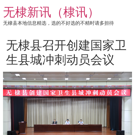
跳
无棣新讯（棣讯）
到
内
无棣县本地信息精选，选的不好选的不精时请多担待
容
无棣县召开创建国家卫
生县城冲刺动员会议