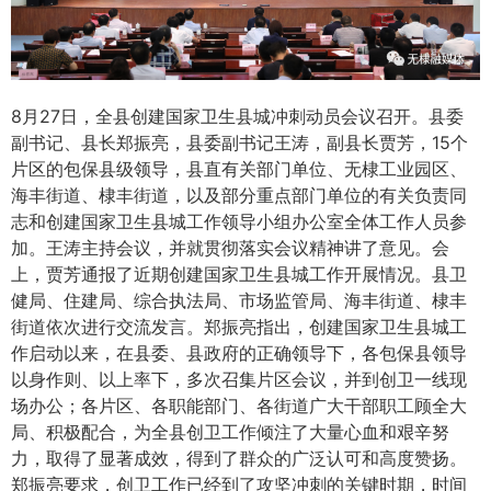
8月27日，全县创建国家卫生县城冲刺动员会议召开。县委
副书记、县长郑振亮，县委副书记王涛，副县长贾芳，15个
片区的包保县级领导，县直有关部门单位、无棣工业园区、
海丰街道、棣丰街道，以及部分重点部门单位的有关负责同
志和创建国家卫生县城工作领导小组办公室全体工作人员参
加。王涛主持会议，并就贯彻落实会议精神讲了意见。会
上，贾芳通报了近期创建国家卫生县城工作开展情况。县卫
健局、住建局、综合执法局、市场监管局、海丰街道、棣丰
街道依次进行交流发言。郑振亮指出，创建国家卫生县城工
作启动以来，在县委、县政府的正确领导下，各包保县领导
以身作则、以上率下，多次召集片区会议，并到创卫一线现
场办公；各片区、各职能部门、各街道广大干部职工顾全大
局、积极配合，为全县创卫工作倾注了大量心血和艰辛努
力，取得了显著成效，得到了群众的广泛认可和高度赞扬。
郑振亮要求，创卫工作已经到了攻坚冲刺的关键时期，时间