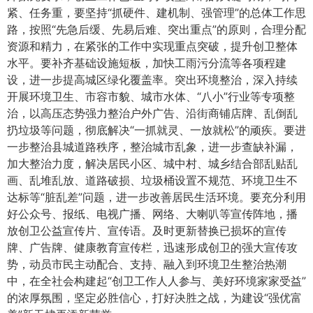
紧、任务重，要坚持“抓硬件、建机制、强管理”的总体工作思
路，按照“先急后缓、先易后难、突出重点”的原则，合理分配
资源和精力，在紧张的工作中实现重点突破，提升创卫整体
水平。要补齐基础设施短板，加快工雨污分流等各项程建
设，进一步提高城区绿化覆盖率。突出环境整治，深入持续
开展环境卫生、市容市貌、城市水体、“八小”行业等专项整
治，以高压态势强力整治户外广告、沿街商铺店牌、乱倒乱
扔垃圾等问题，彻底解决“一抓就灵、一放就松”的顽疾。要进
一步整治县城道路秩序，整治城市乱象，进一步查缺补漏，
加大整治力度，解决居民小区、城中村、城乡结合部乱贴乱
画、乱堆乱放、道路破损、垃圾桶设置不规范、环境卫生不
达标等“脏乱差”问题，进一步改善居民生活环境。要充分利用
好公众号、报纸、电视广播、网络、大喇叭等宣传阵地，播
放创卫公益宣传片、宣传语。及时更新替换已损坏的宣传
牌、广告牌、健康教育宣传栏，迅速形成创卫的强大宣传攻
势，动员市民主动配合、支持、融入到环境卫生整治热潮
中，在全社会构建起“创卫工作人人参与、美好环境家家受益”
的浓厚氛围，坚定必胜信心，打好决胜之战，为建设“强优富