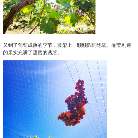
又到了葡萄成熟的季节，藤架上一颗颗圆润饱满、晶莹剔透
的果实充满了甜蜜的诱惑。