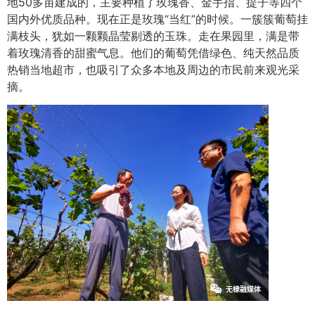
地50多亩建成的，主要种植了玫瑰香、金手指、提子等四个
国内外优质品种。现在正是玫瑰“当红”的时候。一簇簇葡萄挂
满枝头，犹如一颗颗晶莹剔透的玉珠。走在果园里，满是带
着玫瑰清香的甜蜜气息。他们的葡萄凭借绿色、纯天然品质
热销当地超市，也吸引了众多本地及周边的市民前来观光采
摘。