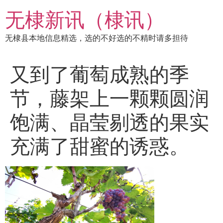
跳
无棣新讯（棣讯）
到
内
无棣县本地信息精选，选的不好选的不精时请多担待
容
又到了葡萄成熟的季
节，藤架上一颗颗圆润
饱满、晶莹剔透的果实
充满了甜蜜的诱惑。