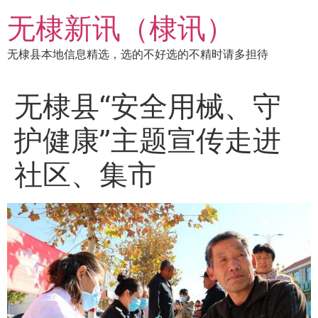
跳
无棣新讯（棣讯）
到
内
无棣县本地信息精选，选的不好选的不精时请多担待
容
无棣县“安全用械、守
护健康”主题宣传走进
社区、集市