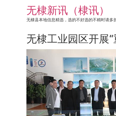
跳
无棣新讯（棣讯）
到
内
无棣县本地信息精选，选的不好选的不精时请多
容
无棣工业园区开展“