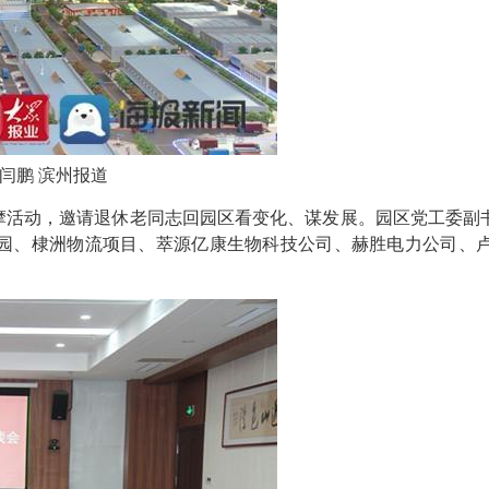
 闫鹏 滨州报道
志观摩活动，邀请退休老同志回园区看变化、谋发展。园区党工委
园、棣洲物流项目、萃源亿康生物科技公司、赫胜电力公司、