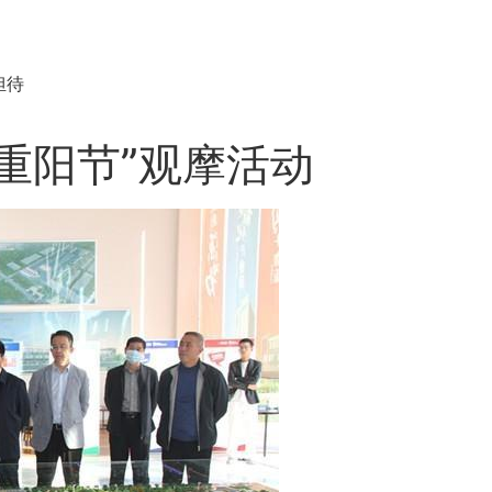
担待
重阳节”观摩活动