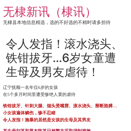
跳
无棣新讯（棣讯）
到
内
无棣县本地信息精选，选的不好选的不精时请多担待
容
令人发指！滚水浇头、
铁钳拔牙…6岁女童遭
生母及男友虐待！
辽宁抚顺一名年仅6岁的女孩
在5个多月时间里
遭受惨绝人寰的虐待
铁钳拔牙、针刺大腿、
烟头烫嘴唇、滚水浇头、掰断胳膊…
小女孩遍体鳞伤，惨不忍睹
令人发指！
施暴的居然是女孩的生母及其男友