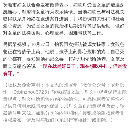
抚顺市妇女联合会发布微博表示，妇联对受害女童的遭遇深
感痛心，对虐待女童行为表示愤慨。当地妇联已与司法机关
取得联系并始终在跟进案件进展，并将协调有关部门和社会
爱心资源，为受害女童的救治和后期治疗等提供帮助，做好
对女童的法律援助、心理疏导、困难帮扶等工作。
另据梨视频，10月27日，拍客再次探访被虐女孩家，女孩爸
爸正在给孩子上药。他说，孩子上药撕心裂肺的疼，自己死
的心都有，要知道她妈那么毒，打死也不能给她养。女孩反
而会安慰爸爸说，
“现在就是好日子，现在想吃牛排，但是没
有牙。”
【版权及免责声明：本文系滨州滨州（微信公众号：滨州滨
州，ID:binzhou3723）转载编辑文章，对文中观点保持正能
量观点，对文中所包含内容的准确性、可靠性或者完整性不
提供任何明示或暗示的保证，只对文章正能量观点负责，转
载请注明来源。如果分享的内容和图片侵犯您的版权或者非
授权发布，请及时与我们联系进行审核处理或删除。】