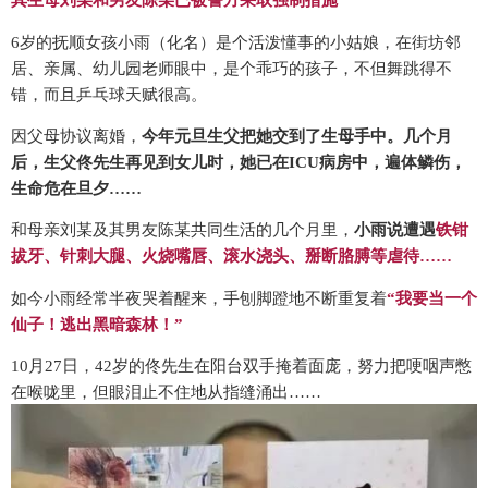
其生母刘某和男友陈某
已被警方采取强制措施
6岁的抚顺女孩小雨（化名）是个活泼懂事的小姑娘，在街坊邻
居、亲属、幼儿园老师眼中，是个乖巧的孩子，不但舞跳得不
错，而且乒乓球天赋很高。
因父母协议离婚，
今年元旦生父把她交到了生母手中。几个月
后，生父佟先生再见到女儿时，她已在ICU病房中，遍体鳞伤，
生命危在旦夕……
和母亲刘某及其男友陈某共同生活的几个月里，
小雨说遭遇
铁钳
拔牙、针刺大腿、火烧嘴唇、滚水浇头、掰断胳膊等虐待……
如今小雨经常半夜哭着醒来，手刨脚蹬地不断重复着
“我要当一个
仙子！逃出黑暗森林！”
10月27日，42岁的佟先生在阳台双手掩着面庞，努力把哽咽声憋
在喉咙里，但眼泪止不住地从指缝涌出……