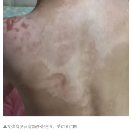
▲女孩肩膀及背部多处疤痕。受访者供图