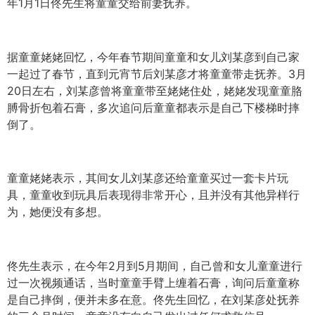
年1月1日佟先生将童童交给前妻抚养。
据童童姥姥回忆，今年春节期间童童和女儿刘某彦到自己家
一起过了春节，直到元宵节后刘某彦才将童童带走抚养。3月
20日左右，刘某彦曾将童童带至姥姥住处，姥姥发现童童胳
膊骨折包着石膏，多次追问后童童都表示是自己下楼梯时摔
倒了。
童童姥姥表示，其间女儿刘某彦还给童童买过一套卡片玩
具，童童收到玩具后表现得非常开心，且并没有其他异样行
为，她便没有多想。
佟先生表示，在今年2月到5月期间，自己曾和女儿童童进行
过一次视频通话，当时童童手臂上缠着石膏，询问后童童称
是自己摔倒，便并未多在意。佟先生回忆，在刘某彦处抚养