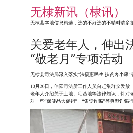
跳
无棣新讯（棣讯）
到
内
无棣县本地信息精选，选的不好选的不精时请多
容
关爱老年人，伸出
“敬老月”专项活动
无棣县司法局深入落实“法援惠民生 扶贫奔小康”
10月20日，信阳司法所工作人员向赶集群众发
老年人介绍关于土地、宅基地等法律知识，针对
对一些“保健品大促销”、“集资诈骗”等典型诈