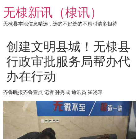
跳
无棣新讯（棣讯）
到
内
无棣县本地信息精选，选的不好选的不精时请多担待
容
创建文明县城！无棣县
行政审批服务局帮办代
办在行动
齐鲁晚报齐鲁壹点 记者 孙秀成 通讯员 崔晓晖