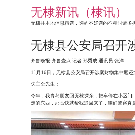
跳
无棣新讯（棣讯）
到
内
无棣县本地信息精选，选的不好选的不精时请多
容
无棣县公安局召开
齐鲁晚报·齐鲁壹点 记者 孙秀成 通讯员 张洋
11月16日，无棣县公安局召开涉案财物集中返还
失主仝先生：
今年，我青岛朋友回无棣探亲，把车停在小区门
走的东西，那么快就帮我追回来了，咱们警察真