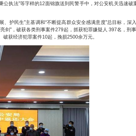
色 秉公执法”等字样的12面锦旗送到民警手中，对公安机关迅速
。
展、护民生”主基调和“不断提高群众安全感满意度”总目标，深
剑”，破获各类刑事案件279起，抓获犯罪嫌疑人 397名，刑事
点。破获经济犯罪案件10起，挽损2500余万元。