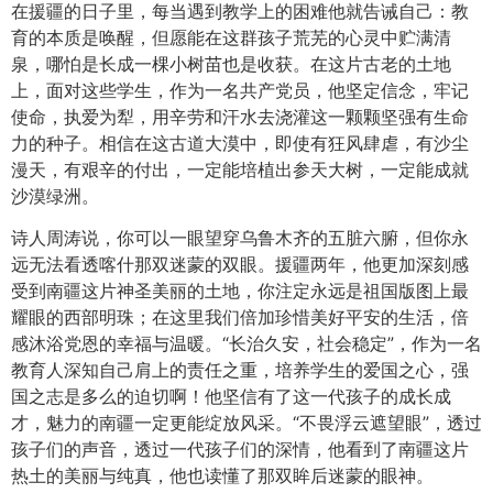
在援疆的日子里，每当遇到教学上的困难他就告诫自己：教
育的本质是唤醒，但愿能在这群孩子荒芜的心灵中贮满清
泉，哪怕是长成一棵小树苗也是收获。在这片古老的土地
上，面对这些学生，作为一名共产党员，他坚定信念，牢记
使命，执爱为犁，用辛劳和汗水去浇灌这一颗颗坚强有生命
力的种子。相信在这古道大漠中，即使有狂风肆虐，有沙尘
漫天，有艰辛的付出，一定能培植出参天大树，一定能成就
沙漠绿洲。
诗人周涛说，你可以一眼望穿乌鲁木齐的五脏六腑，但你永
远无法看透喀什那双迷蒙的双眼。援疆两年，他更加深刻感
受到南疆这片神圣美丽的土地，你注定永远是祖国版图上最
耀眼的西部明珠；在这里我们倍加珍惜美好平安的生活，倍
感沐浴党恩的幸福与温暖。“长治久安，社会稳定”，作为一名
教育人深知自己肩上的责任之重，培养学生的爱国之心，强
国之志是多么的迫切啊！他坚信有了这一代孩子的成长成
才，魅力的南疆一定更能绽放风采。“不畏浮云遮望眼”，透过
孩子们的声音，透过一代孩子们的深情，他看到了南疆这片
热土的美丽与纯真，他也读懂了那双眸后迷蒙的眼神。