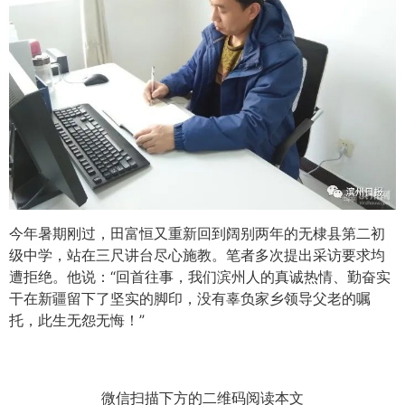
今年暑期刚过，田富恒又重新回到阔别两年的无棣县第二初
级中学，站在三尺讲台尽心施教。笔者多次提出采访要求均
遭拒绝。他说：“回首往事，我们滨州人的真诚热情、勤奋实
干在新疆留下了坚实的脚印，没有辜负家乡领导父老的嘱
托，此生无怨无悔！”
微信扫描下方的二维码阅读本文