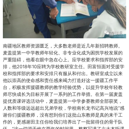
南疆地区教师资源匮乏，大多数老师是近几年新招聘教师。
麦盖提第一中学教师年轻化、非专业化成为困扰学校发展的
严重阻碍，他看在眼中急在心上。应学校要求和指挥部的安
排，他2018年10应聘为学校教研室主任。田富恒面对受援学
校和指挥部的要求和安排只有服从和付出。教研室成立以来
他以崇高的使命感和责任感来竭力打造好这一援疆工作平
台，积极发挥援疆教师的教学经验优势，以提升学校年轻教
师尽快成长为目标开展了一系列的工作举措。在第一届麦盖
提优质课评选活动中，麦盖提第一中学参赛教师全部获奖，
人数和等级远远超出兄弟学校，学校南长龙书记高兴地说“感
谢你们援疆教师，没有想到你们这批山东教师是真的来干工
作的，更感谢田主任你给我们培养出了一批留得住的骨干队
伍。”这一切源于他在两年的时间里，整整写满了六大本听课