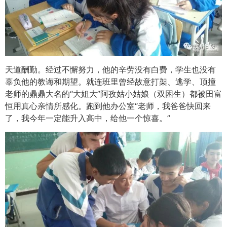
天道酬勤。经过不懈努力，他的辛劳没有白费，学生也没有
辜负他的教诲和期望。就连班里曾经故意打架、逃学、顶撞
老师的鼎鼎大名的“大姐大”阿孜姑小姑娘（双困生）都被田富
恒用真心亲情所感化。跑到他办公室“老师，我爸爸快回来
了，我今年一定能升入高中，给他一个惊喜。”