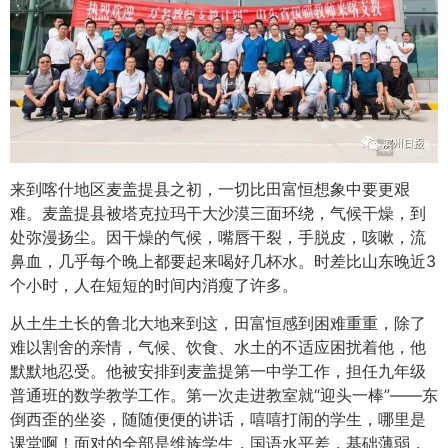
来到喀什地区麦盖提县之初，一切比田富恒想象中要更艰
难。麦盖提县被塔克拉玛干大沙漠三面环绕，气候干燥，到
处弥漫扬尘。因干燥的气候，嘴唇干裂，手脱皮，咳嗽，流
鼻血，几乎每个晚上都要起来喝好几杯水。时差比山东晚近3
个小时，人在短短的时间内消瘦了许多。
从土生土长的鲁北大地来到这，田富恒感到困难重重，除了
难以割舍的亲情，气候、饮食、水土的不适应困扰着他，他
默默地忍受。他被安排到麦盖提第一中学工作，担任九年级
普通班的数学教学工作。第一次走进教室就“迎头一棒”——东
倒西歪的坐姿，随随便便的讲话，嘻嘻打闹的学生，哪里是
课堂啊！面对的全部是维族学生，国语水平差，基础薄弱，