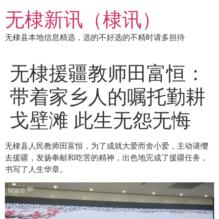
跳
无棣新讯（棣讯）
到
内
无棣县本地信息精选，选的不好选的不精时请多担待
容
无棣援疆教师田富恒：
带着家乡人的嘱托勤耕
戈壁滩 此生无怨无悔
无棣县人民教师田富恒，为了成就大爱而舍小爱，主动请缨
去援疆，发扬奉献和吃苦的精神，出色地完成了援疆任务，
书写了人生华章。