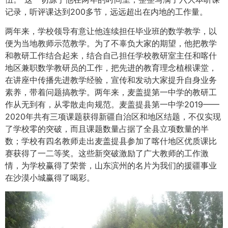
记录，听评课达到200多节，远远超出在内地的工作量。
两年来，学校领导有意让他连续担任毕业班的数学教学，以
便为当地教师示范教学。为了不辜负大家的期望，他把教学
和教研工作结合起来，结合自己担任学校教研室主任和喀什
地区兼职数学教研员的工作，把先进的教育理念植根课堂，
在讲座中传播先进教学经验，宣传和发动大家提升自身业务
素养，带着问题搞教学。两年来，麦盖提第一中学的教研工
作从无到有，从零散走向规范。麦盖提县第一中学2019——
2020年共有三项课题获得新疆自治区和地区结题，不仅实现
了学校零的突破，而且课题数量占据了全县立项数量的半
数；学校有四名教师走出麦盖提县参加了喀什地区优质课比
赛获得了一二等奖。这些新突破激励了广大教师的工作激
情，为学校赢得了荣誉，山东滨州的名片为我们的援疆事业
在沙漠小城赢得了喝彩。