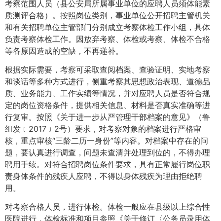
考察范围人员（县公安局所属事业单位的应聘人员须体能素
质测评合格）。按照岗位类别，事业单位公开招聘主管机关
和有关招聘单位主管部门分别成立考察体检工作小组，具体
负责考察体检工作。因放弃考察、体检或考察、体检不合格
等各原因造成的空缺，不再递补。
根据实际需要，考察可采取查阅档案、查验证明、实地考察
和谈话等多种方式进行，侧重考察其思想政治表现、道德品
质、业务能力、工作实绩等情况，并对应聘人员是否符合规
定的岗位资格条件，提供相关信息、材料是否真实准确等进
行复审。按照《关于进一步从严管理干部档案的意见》（鲁
组发﹝2017﹞2号）要求，对考察对象的档案进行严格审
核，重点审核“三龄二历一身份”等内容。对档案中存在的问
题，要认真进行调查，问题未查清并处理到位的，不得办理
聘用手续。对符合招聘岗位条件要求，具有正常履行岗位职
责身体条件的残疾人应聘，不得以身体残疾为理由拒绝聘
用。
对考察合格人员，进行体检。体检一般应在县级以上综合性
医院进行，体检标准和项目参照《关于修订〈公务员录用体