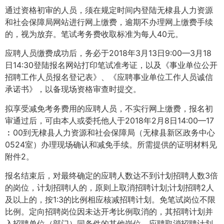
通过资格初审的人员，须在规定时间内登陆无棣县人力资源
和社会保障局网站进行网上缴费，逾期不办理网上缴费手续
的，视为放弃。笔试考务费收取标准为每人40元。
应聘人员缴费成功后，务必于2018年3月13日9:00—3月18
日14:30登陆报名网站打印笔试准考证，以及《事业单位公开
招聘工作人员报名登记表》、《应聘事业单位工作人员诚信
承诺书》，以备现场资格审查时提交。
拟享受减免考务费用的应聘人员，不实行网上缴费，报名初
审通过后，可由本人或委托他人于2018年2月8日14:00—17
︰00到无棣县人力资源和社会保障局（无棣县新区政务中心
0524室）办理现场确认和减免手续。所需提供的证明材料见
附件2。
报名结束后，对最终确定的应聘人数达不到计划招聘人数3倍
的岗位，计划招聘l人的，原则上取消招聘计划;计划招聘2人
及以上的，按1:3的比例相应核减招聘计划。免笔试岗位不限
比例。定向招聘岗位因未达开考比例取消的，其招聘计划并
入招聘单位（部门）同条件的其他岗位。应聘取消招聘计划