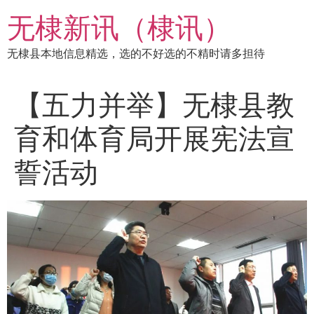
跳
无棣新讯（棣讯）
到
内
无棣县本地信息精选，选的不好选的不精时请多担待
容
【五力并举】无棣县教
育和体育局开展宪法宣
誓活动