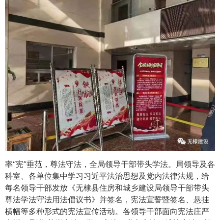
率“宪”垂范，尊法守法，全局领导干部带头学法。局领导及各
科室、各单位集中学习习近平法治思想及党内法律法规，给
每名领导干部发放《无棣县住房和城乡建设局领导干部带头
尊法学法守法用法倡议书》并签名，宪法宣誓暨签名、悬挂
横幅等多种形式的宪法宣传活动。各领导干部面向宪法庄严