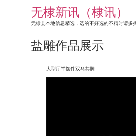
跳
无棣新讯（棣讯）
到
内
无棣县本地信息精选，选的不好选的不精时请多
容
盐雕作品展示
大型厅堂摆件双马共腾