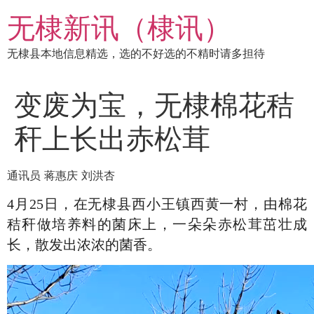
跳
无棣新讯（棣讯）
到
内
无棣县本地信息精选，选的不好选的不精时请多担待
容
变废为宝，无棣棉花秸
秆上长出赤松茸
通讯员 蒋惠庆 刘洪杏
4月25日，在无棣县西小王镇西黄一村，由棉花
秸秆做培养料的菌床上，一朵朵赤松茸茁壮成
长，散发出浓浓的菌香。