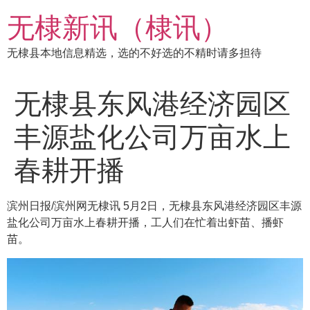
跳
无棣新讯（棣讯）
到
内
无棣县本地信息精选，选的不好选的不精时请多担待
容
无棣县东风港经济园区
丰源盐化公司万亩水上
春耕开播
滨州日报/滨州网无棣讯 5月2日，无棣县东风港经济园区丰源
盐化公司万亩水上春耕开播，工人们在忙着出虾苗、播虾
苗。