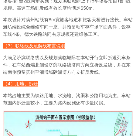
场各按1台2线同步实施；规划滨临城际上下行车场各预留1台1线
规模。高速车场到发线有效长度均满足650m。
本次设计对滨州站既有8m宽旅客地道和旅客天桥进行接长。车站
潍坊端设综合维修车间一座。并预留动车存车场平面条件，设存
车线4条。德大铁路站同右原规模还建维修工区。
（3）联络线及疏解线布置说明
为满足济滨联络线以及规划滨临城际在本站开行立即折返列车条
件，在车站西端北侧设济滨联络线济南方向立折反发线，并在东
端南侧预留滨州至淄博城际淄博方向立折反发线。
（4）用地、拆迁
本站占地主要为铁路用地、水浇地、沟渠和公路用地为主。车站
范围内拆迁量较小，主要为路内设施还有少量民房。