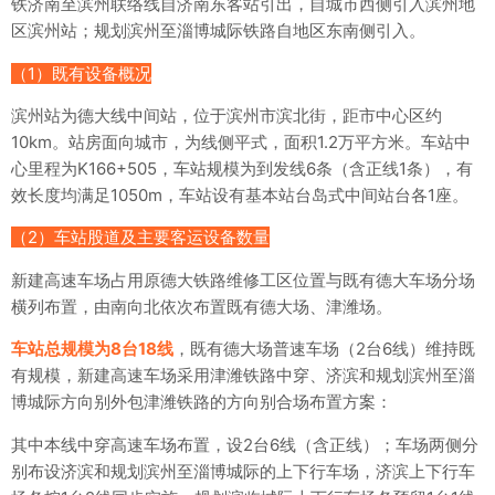
铁济南至滨州联络线自济南东客站引出，自城市西侧引入滨州地
区滨州站；规划滨州至淄博城际铁路自地区东南侧引入。
（1）既有设备概况
滨州站为德大线中间站，位于滨州市滨北街，距市中心区约
10km。站房面向城市，为线侧平式，面积1.2万平方米。车站中
心里程为K166+505，车站规模为到发线6条（含正线1条），有
效长度均满足1050m，车站设有基本站台岛式中间站台各1座。
（2）车站股道及主要客运设备数量
新建高速车场占用原德大铁路维修工区位置与既有德大车场分场
横列布置，由南向北依次布置既有德大场、津潍场。
车站总规模为8台18线
，既有德大场普速车场（2台6线）维持既
有规模，新建高速车场采用津潍铁路中穿、济滨和规
划滨州至淄
博城际方向别外包津潍铁路的方向别合场布置方案：
其中本线中穿高速车场布置，设2台6线（含正线）；车场两侧分
别布设济滨和规划滨州至淄博城际的上下行车场，济滨上下行车