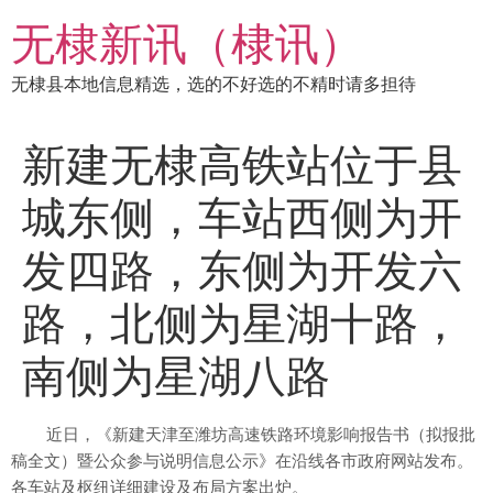
跳
无棣新讯（棣讯）
到
内
无棣县本地信息精选，选的不好选的不精时请多担待
容
新建无棣高铁站位于县
城东侧，车站西侧为开
发四路，东侧为开发六
路，北侧为星湖十路，
南侧为星湖八路
近日，《新建天津至潍坊高速铁路环境影响报告书（拟报批
稿全文）暨公众参与说明信息公示》在沿线各市政府网站发布。
各车站及枢纽详细建设及布局方案出炉。