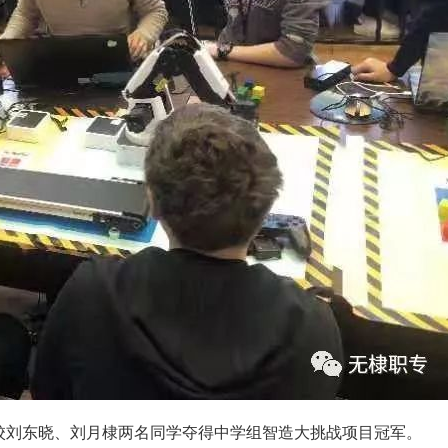
校刘东晓、刘月棣两名同学夺得中学组智造大挑战项目冠军。