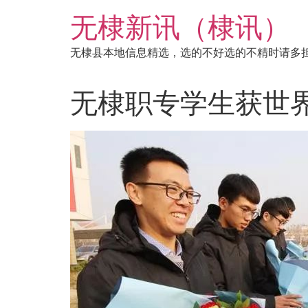
跳
无棣新讯（棣讯）
到
内
无棣县本地信息精选，选的不好选的不精时请多
容
无棣职专学生获世