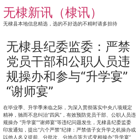
跳
无棣新讯（棣讯）
到
内
无棣县本地信息精选，选的不好选的不精时请多担待
容
无棣县纪委监委：严禁
党员干部和公职人员违
规操办和参与“升学宴”
“谢师宴”
在毕业季、升学季来临之际，为深入贯彻落实中央八项规定
精神，驰而不息纠治“四风”，有效预防党员干部、公职人员违
规操办 “升学宴”“谢师宴”等违纪问题发生，无棣县纪委监委
印发通知，提出“六个严禁”纪律：严禁借子女升学之机操办或
以他人名义提前、分批次、分地点等方式变相操办“升学宴”