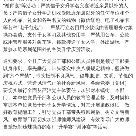
“谢师宴”等活动；严禁借子女升学名义宴请近亲属以外的人
员；严禁借子女升学之机收受除近亲属以外的任何单位和个
人的礼品、礼金和各种名义的钱物（微信红包、电子礼品卡
等各种“电子红包”）；严禁巧立名目用公款或由管理服务对象
操办宴请、支付子女学习及其他费用等；严禁用公车、公款
或用管理服务对象车辆、钱款接送子女入学、外出游玩；严
禁参加近亲属范围外的各类升学庆贺活动。
通知要求，全县广大党员干部和公职人员特别是领导干部要
以身作则、率先垂范，带头落实中央八项规定精神，坚决做
到“六个严禁”，带头抵制不良风气，倡导廉洁、文明、节俭的
庆祝方式，营造风清气正的社会新风尚。各级党委（党组）
要切实履行全面从严治党主体责任，加强对本镇街、本部
门、本单位党员干部和公职人员的教育管理监督，及时摸排
掌握本单位党员干部子女升学情况，对其开展廉政谈话，做
好教育提醒工作，引导党员干部带头移风易俗、树立文明新
风。教育部门要切实加强师德师风建设，有效引导广大教师
自觉抵制违规操办的各种“升学宴”“谢师宴”等活动。