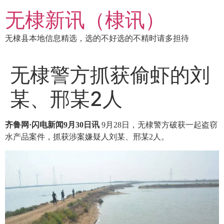
跳
无棣新讯（棣讯）
到
内
无棣县本地信息精选，选的不好选的不精时请多担待
容
无棣警方抓获偷虾的刘
某、邢某2人
齐鲁网·闪电新闻9月30日讯
9月28日，无棣警方破获一起盗窃
水产品案件，抓获涉案嫌疑人刘某、邢某2人。