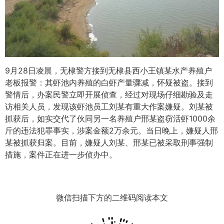
9月28日凌晨，无棣警方接到无棣县西小王镇某水产养殖户
老板报警：其虾池内养殖的白虾产量骤减，怀疑被盗。接到
警情后，办案民警立即开展侦查，经过对现场仔细勘验及走
访相关人员，发现该虾池员工刘某有重大作案嫌疑。刘某被
抓获后，如实交代了伙同另一名养殖户邢某盗窃活虾1000余
斤的违法犯罪事实，涉案金额2万余元。当日晚上，嫌疑人邢
某被抓获归案。目前，嫌疑人刘某、邢某已被采取刑事强制
措施，案件正在进一步侦办中。
微信扫描下方的二维码阅读本文