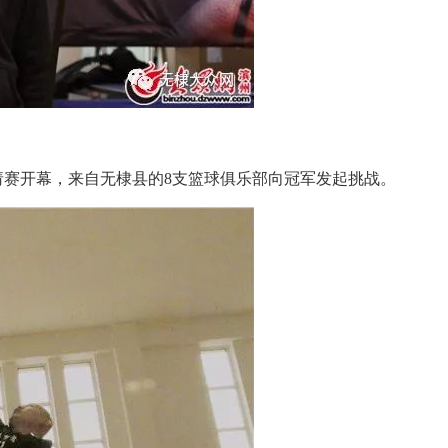
请赛开幕，来自无棣县的
8
支篮球俱乐部向冠军发起挑战。