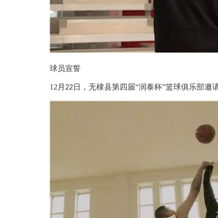
球员宣誓
12
月
日，无棣县第四届“润泰杯”篮球俱乐部邀
22