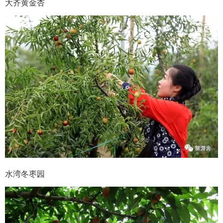
大齐黄金杏
水湾冬枣园