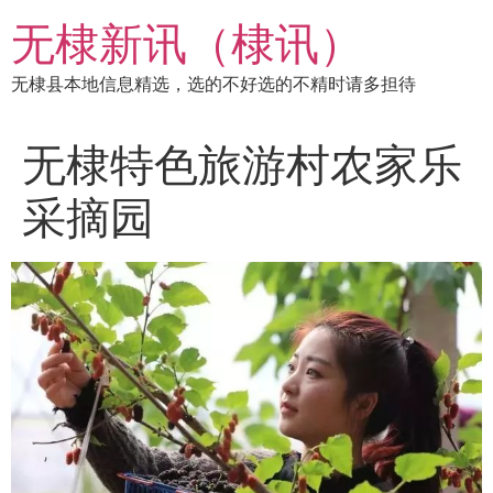
跳
无棣新讯（棣讯）
到
内
无棣县本地信息精选，选的不好选的不精时请多担待
容
无棣特色旅游村农家乐
采摘园