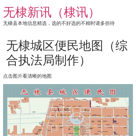
跳
无棣新讯（棣讯）
到
内
无棣县本地信息精选，选的不好选的不精时请多担待
容
无棣城区便民地图（综
合执法局制作）
点击图片看清晰的地图