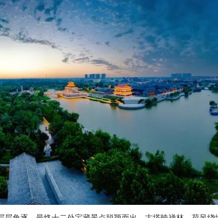
里层层角逐，最终十二处宝藏景点脱颖而出，古塔映禅林，荷风绕