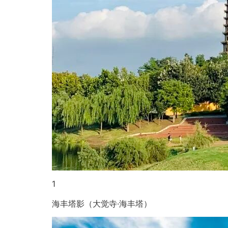
1
海丰塔影（大觉寺·海丰塔）