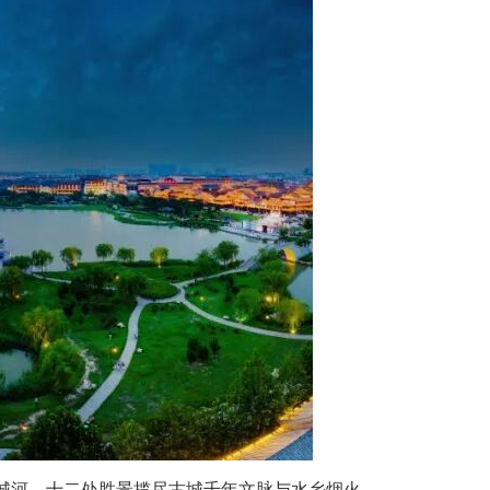
城河，十二处胜景揽尽古城千年文脉与水乡烟火。