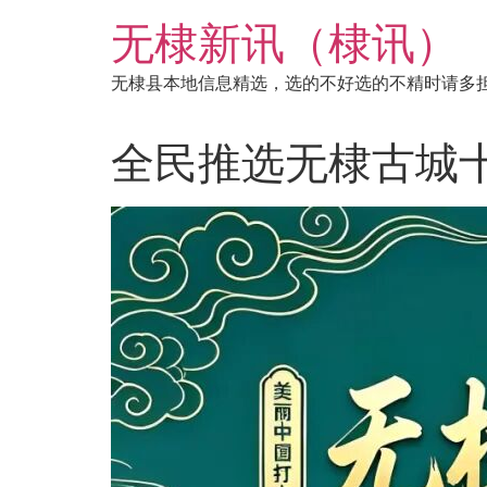
跳
无棣新讯（棣讯）
到
内
无棣县本地信息精选，选的不好选的不精时请多
容
全民推选无棣古城