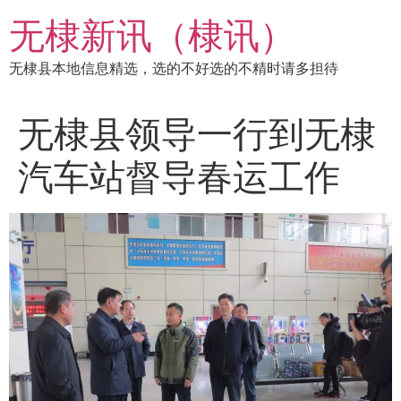
跳
无棣新讯（棣讯）
到
内
无棣县本地信息精选，选的不好选的不精时请多担待
容
无棣县领导一行到无棣
汽车站督导春运工作