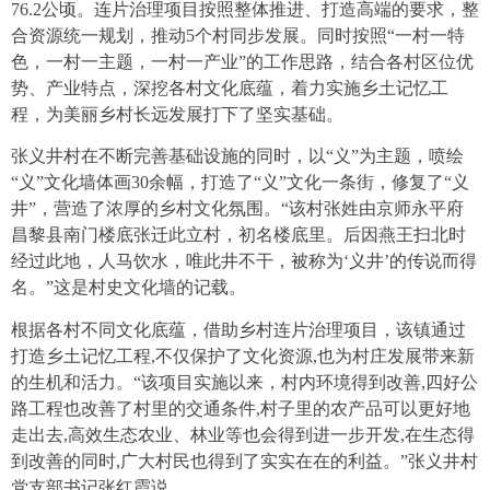
76.2公顷。连片治理项目按照整体推进、打造高端的要求，整
合资源统一规划，推动5个村同步发展。同时按照“一村一特
色，一村一主题，一村一产业”的工作思路，结合各村区位优
势、产业特点，深挖各村文化底蕴，着力实施乡土记忆工
程，为美丽乡村长远发展打下了坚实基础。
张义井村在不断完善基础设施的同时，以“义”为主题，喷绘
“义”文化墙体画30余幅，打造了“义”文化一条街，修复了“义
井”，营造了浓厚的乡村文化氛围。“该村张姓由京师永平府
昌黎县南门楼底张迁此立村，初名楼底里。后因燕王扫北时
经过此地，人马饮水，唯此井不干，被称为‘义井’的传说而得
名。”这是村史文化墙的记载。
根据各村不同文化底蕴，借助乡村连片治理项目，该镇通过
打造乡土记忆工程,不仅保护了文化资源,也为村庄发展带来新
的生机和活力。“该项目实施以来，村内环境得到改善,四好公
路工程也改善了村里的交通条件,村子里的农产品可以更好地
走出去,高效生态农业、林业等也会得到进一步开发,在生态得
到改善的同时,广大村民也得到了实实在在的利益。”张义井村
党支部书记张红霞说。