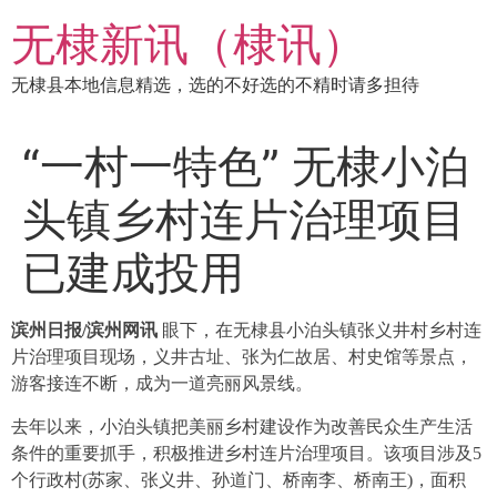
跳
无棣新讯（棣讯）
到
内
无棣县本地信息精选，选的不好选的不精时请多担待
容
“一村一特色” 无棣小泊
头镇乡村连片治理项目
已建成投用
滨州日报/滨州网讯
眼下，在无棣县小泊头镇张义井村乡村连
片治理项目现场，义井古址、张为仁故居、村史馆等景点，
游客接连不断，成为一道亮丽风景线。
去年以来，小泊头镇把美丽乡村建设作为改善民众生产生活
条件的重要抓手，积极推进乡村连片治理项目。该项目涉及5
个行政村(苏家、张义井、孙道门、桥南李、桥南王)，面积