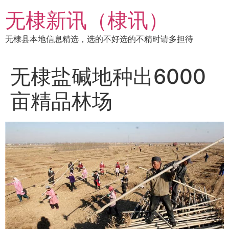
跳
无棣新讯（棣讯）
到
内
无棣县本地信息精选，选的不好选的不精时请多担待
容
无棣盐碱地种出6000
亩精品林场