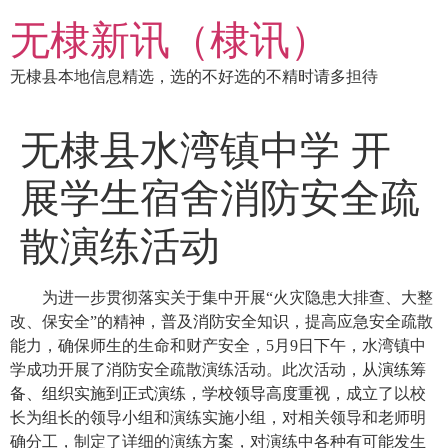
跳
无棣新讯（棣讯）
到
内
无棣县本地信息精选，选的不好选的不精时请多担待
容
无棣县水湾镇中学 开
展学生宿舍消防安全疏
散演练活动
为进一步贯彻落实关于集中开展“火灾隐患大排查、大整
改、保安全”的精神，普及消防安全知识，提高应急安全疏散
能力，确保师生的生命和财产安全，
5
月
9
日下午，水湾镇中
学成功开展了消防安全疏散演练活动。此次活动，
从演练筹
备、组织实施到正式演练，学校领导高度重视，
成立了以校
长为组长的领导小组和演练实施小组，对相关领导和老师明
确分工，制定了详细的演练方案，对演练中各种有可能发生