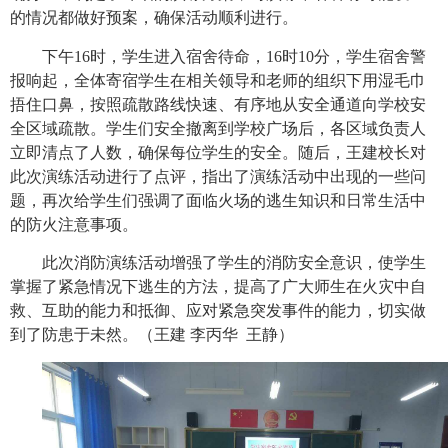
的情况都做好预案，确保活动顺利进行。
下午
16
时，学生进入宿舍待命，
16
时
10
分，学生宿舍警
报响起，全体寄宿学生在相关领导和老师的组织下用湿毛巾
捂住口鼻，按照疏散路线快速、有序地从安全通道向学校安
全区域疏散。学生们安全撤离到学校
广场
后，各区域负责人
立即清点了人数，确保每位学生的安全。随后，王建校长对
此次演练活动进行了点评，指出了演练活动中出现的一些问
题，再次给学生们强调了面临火场的逃生知识和日常生活中
的防火注意事项。
此次消防演练活动增强了学生的消防安全意识，使学生
掌握了紧急情况下逃生的方法，提高了广大师生在火灾中自
救、互助的能力和抵御、应对紧急突发事件的能力，切实做
到了防患于未然。（王建 李丙华
王静）