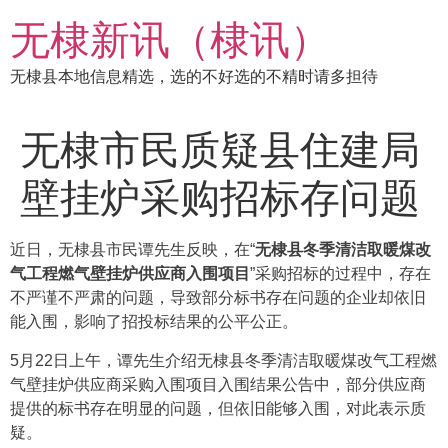
跳
无棣新讯（棣讯）
到
内
无棣县本地信息精选，选的不好选的不精时请多担待
容
无棣市民质疑县住建局
壁挂炉采购招标存问题
近日，无棣县市民谭先生反映，在“
无棣县冬季清洁取暖煤改
气工程燃气壁挂炉供应商入围项目
”采购招标的过程中，存在
不严谨不严肃的问题，导致部分标书存在问题的企业却依旧
能入围，影响了招投标结果的公平公正。
5月22日上午，谭先生介绍无棣县冬季清洁取暖煤改气工程燃
气壁挂炉供应商采购入围项目入围结果公告中，部分供应商
提供的标书存在明显的问题，但依旧能够入围，对此表示质
疑。