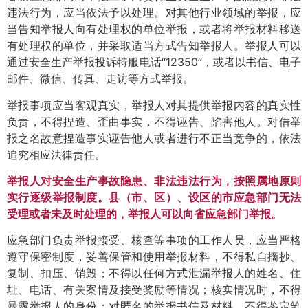
违法行为，应当依法予以处理。对其他行业领域的举报，应
当告知举报人向有处理权的单位举报，或者将举报材料移送
有处理权的单位，并采取适当方式告知举报人。举报人可以
通过安全生产举报投诉特服电话“12350”，或者以书信、电子
邮件、微信、传真、走访等方式举报。
举报事项应当客观真实，举报人对其提供举报内容的真实性
负责，不得捏造、歪曲事实，不得诬告、陷害他人。对借举
报之名故意捏造事实诬告他人或者进行不正当竞争的，依法
追究相应法律责任。
举报人对安全生产事故隐患、非法违法行为，按照属地原则
实行逐级举报制度。县（市、区）、设区的市应急部门无法
受理或者未及时处理的，举报人可以向省应急部门举报。
应急部门负责举报接受、核查等事项的工作人员，应当严格
遵守保密制度，妥善保管和使用举报材料，不得私自摘抄、
复制、扣压、销毁；不得以任何方式泄漏举报人的姓名、住
址、电话、有关案情及接受奖励等情况；核实情况时，不得
暴露举报人的身份；对匿名的举报书信及材料，不得鉴定笔