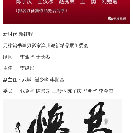
新时代 新征程
无棣籍书画摄影家滨州迎新精品展组委会
顾问： 李金华 于长銮
主任： 李建民
副主任：武斌 崔少峰 李顺基
委员： 张金举 陈景云 王恩怀 陈子庆 马明华 李金海