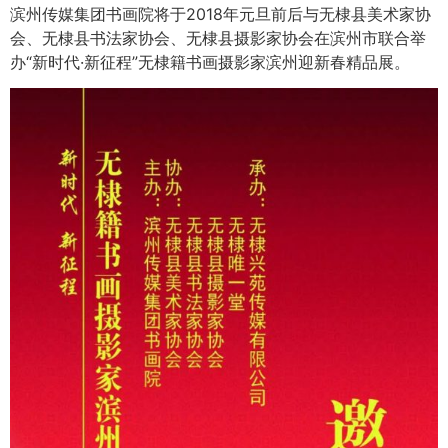
滨州传媒集团书画院将于2018年元旦前后与无棣县美术家协
会、无棣县书法家协会、无棣县摄影家协会在滨州市联合举
办“新时代·新征程”无棣籍书画摄影家滨州迎新春精品展。