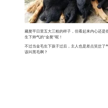
藏獒平日里五大三粗的样子，但看起来内心还是
生下帅气的“金獒”呢！
不过当金毛生下孩子过后，主人也是差点笑岔了
该叫黑毛啊？