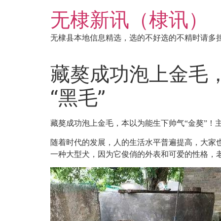
跳
无棣新讯（棣讯）
到
内
无棣县本地信息精选，选的不好选的不精时请多
容
藏獒成功泡上金毛，
“黑毛”
藏獒成功泡上金毛，本以为能生下帅气“金獒”！
随着时代的发展，人的生活水平普遍提高，大家
一种大型犬，因为它俊俏的外表和可爱的性格，老