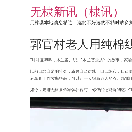
跳
无棣新讯（棣讯）
到
内
无棣县本地信息精选，选的不好选的不精时请多
容
郭官村老人用纯棉
“唧唧复唧唧，木兰当户织。
”木兰替父从军的故事，家
以前自给自足的社会，农民自己纺线，自己织布，自己
衣车间工作效率很高，可以让一人织布万人穿衣。
那“
如今，走进无棣县佘家镇郭官村，你依然还能听到这种“