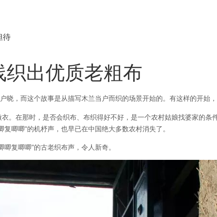
担待
线织出优质老粗布
喻户晓，而这个故事是从描写木兰当户而织的场景开始的。
有这样的开始，
做衣。
在那时，是否会织布、布织得好不好，是一个农村姑娘找婆家的条
唧唧复唧唧”的机杼声，也早已在中国绝大多数农村消失了。
唧唧复唧唧”的古老织布声，令人新奇。