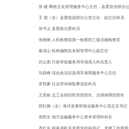
张 建 网络文化管理服务中心主任，县委宣传部办
王 苗（女）县委统战部办公室主任、副主任科员
张书义 县委政法委科员
张艳峰 人民检察院第一检察部三级员额检察官
秦清山 机构编制实名制管理中心副主任
武云彪 行政审批服务局市场准入科负责人
马跃峰 综合执法应急用车保障服务中心主任
宋哲豪 社会劳动保险事业处科员
王景栋 总工会组织民管部部长、法律保障部部长
邵红梅（女）海洋发展和渔业服务中心党总支书记
张民生 地方金融服务中心资本管理科科长
齐红宾 税务局机关党委专职副书记、党建工作股股