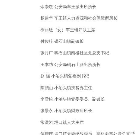
佘崇敬 公安局车王派出所所长
杨建华 车王镇人力资源和社会保障所所长
徐丽敏（女）车王镇妇联主席
付俊栓 碣石山镇副镇长
张月广 碣石山镇南楼社区党总支书记
王本功 公安局碣石山派出所所长
赵 强 小泊头镇党委副书记
陈鹏山 小泊头镇扶贫办主任
李雪松 小泊头镇党委委员、副镇长
张景永 小泊头镇财政所所长
常洪岩 埕口镇人大主席
信德庄 埕口镇党委统战委员、郭桥办事处党总支书