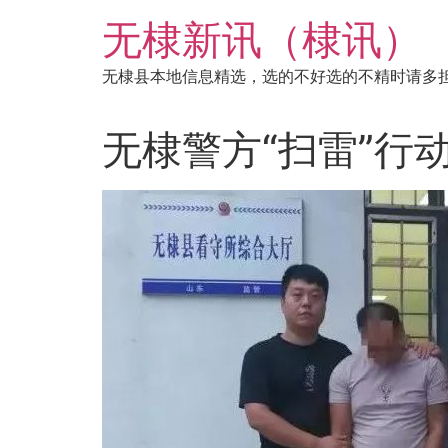
跳
无棣新讯（棣讯）
到
内
无棣县本地信息精选，选的不好选的不精时请多
容
无棣警方“扫雷”行