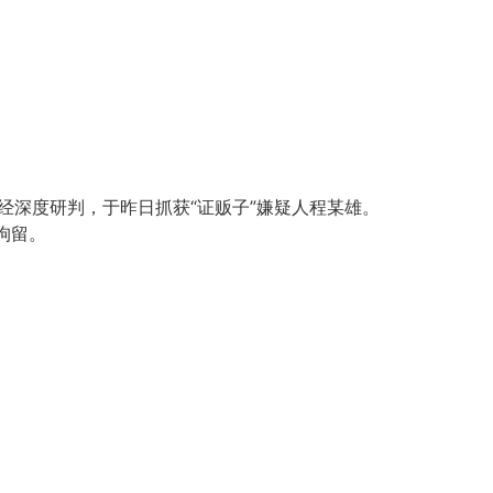
经深度研判，于昨日抓获“证贩子”嫌疑人程某雄。
拘留。