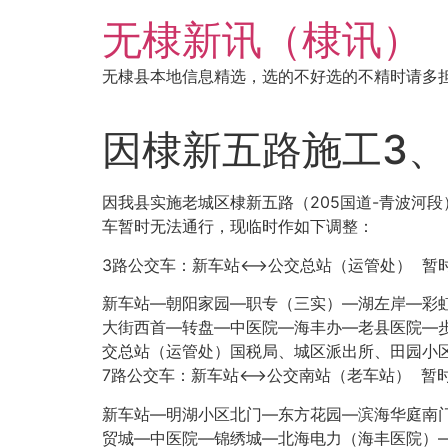
跳
无棣新讯（棣讯）
到
内
无棣县本地信息精选，选的不好选的不精时请多
容
因棣新五路施工3、
因我县实施老城区棣新五路（205国道-青波河段
车暂时无法通行，现临时作如下调整：
3路公交车：新车站<—>公交总站（运管处） 暂
新车站—朝阳家园—职专（三实）—湖左岸—彩
大街西首—转盘—中医院—海丰办—老县医院—
交总站（运管处）国税局、城区派出所、田园小区
7路公交车：新车站<—>公交南站（老车站） 暂
新车站—明湖小区北门—东方花园—滨海华庭南
贸城—中医院—锦绣城—北海电力（海丰医院）—