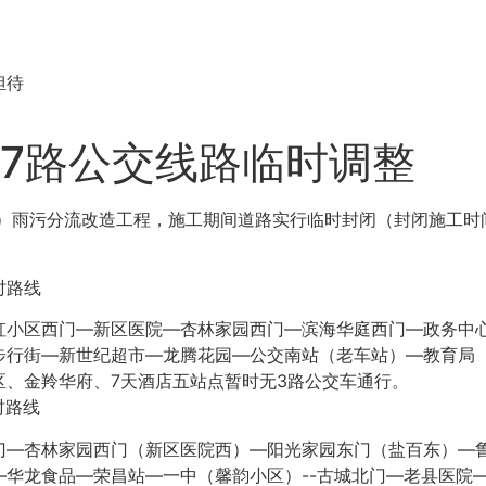
担待
7路公交线路临时调整
）雨污分流改造工程，施工期间道路实行临时封闭（封闭施工时间：
时路线
虹小区西门—新区医院—杏林家园西门—滨海华庭西门—政务中
步行街—新世纪超市—龙腾花园—公交南站（老车站）—教育局
、金羚华府、7天酒店五站点暂时无3路公交车通行。
时路线
门—杏林家园西门（新区医院西）—阳光家园东门（盐百东）—
华龙食品—荣昌站—一中（馨韵小区）--古城北门—老县医院—