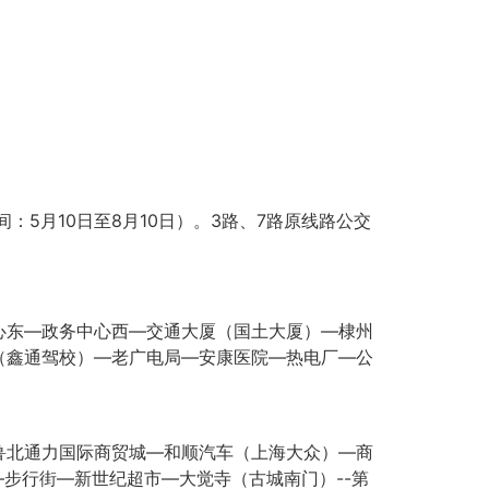
5月10日至8月10日）。3路、7路原线路公交
心东—政务中心西—交通大厦（国土大厦）—棣州
（鑫通驾校）—老广电局—安康医院—热电厂—公
鲁北通力国际商贸城—和顺汽车（上海大众）—商
步行街—新世纪超市—大觉寺（古城南门）--第