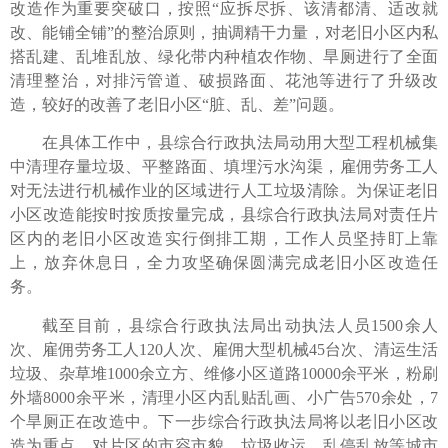
改造作为重要突破口，按照“应拆尽拆、该清都清、适改就
改、能铺全铺”的整治原则，抽调精干力量，对老旧小区内私
搭乱建、乱堆乱放、绿化带内种植农作物、旱厕进行了全面
清理整治，对排污管道、破损路面、花池等进行了升级改
造，较好的改善了老旧小区“脏、乱、差”问题。
在具体工作中，县综合行政执法局动用大型工程机械集
中清理存量垃圾、平整路面、填埋污水沟渠，雇佣劳务工人
对无法进行机械作业的区域进行人工垃圾清除。为保证老旧
小区改造能按时按质按量完成，县综合行政执法局对责任片
区内的老旧小区改造实行倒排工期，工作人员坚持盯上靠
上，放弃休息日，全力攻坚确保圆满完成老旧小区改造任
务。
截至目前，县综合行政执法局出动执法人员1500余人
次、雇佣劳务工人120人次、雇佣大型机械45台次、清运生活
垃圾、杂草堆1000余立方、维修小区道路10000余平米，粉刷
外墙8000余平米，清理小区内乱贴乱画、小广告570余处，7
个旱厕正在改造中。下一步综合行政执法局将以老旧小区改
造为重点，对片区的市容市貌、垃圾收运、乱停乱放等城市